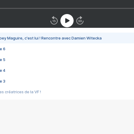
bey Maguire, c'est lui ! Rencontre avec Damien Witecka
e 6
e 5
e 4
e 3
s créatrices de la VF !
e 2
e 1
e Mektoub My Love arrive enfin ! Rencontre avec Shaïn Boumedine et Sal