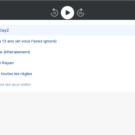
 DayZ
 a 13 ans (et vous l'avez ignoré)
e (littéralement)
im Rayan
 toutes les règles
s les jeux vidéo
us choquant de Rockstar ? - Le scandale BULLY
e plus moche de Steam
du RÊVE tourne au CAUCHEMAR
pendant 8 heures