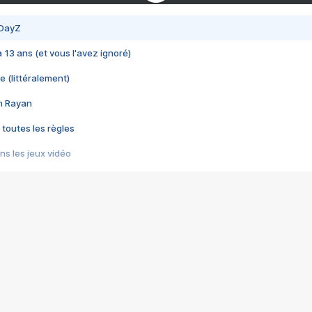
 DayZ
 a 13 ans (et vous l'avez ignoré)
e (littéralement)
im Rayan
 toutes les règles
s les jeux vidéo
us choquant de Rockstar ? - Le scandale BULLY
e plus moche de Steam
du RÊVE tourne au CAUCHEMAR
pendant 8 heures
it… à tort
umiliés par un jeu vidéo