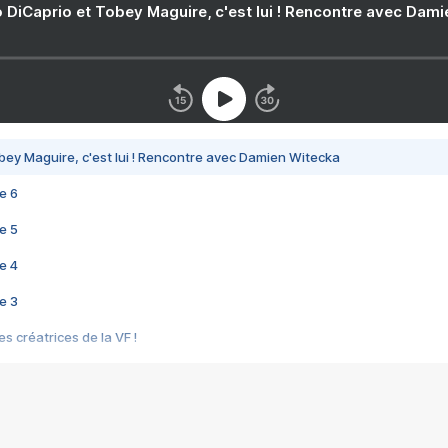
 DiCaprio et Tobey Maguire, c'est lui ! Rencontre avec Dam
bey Maguire, c'est lui ! Rencontre avec Damien Witecka
e 6
e 5
e 4
e 3
s créatrices de la VF !
e 2
e 1
e Mektoub My Love arrive enfin ! Rencontre avec Shaïn Boumedine et Sal