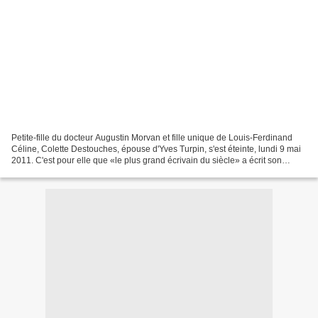
Petite-fille du docteur Augustin Morvan et fille unique de Louis-Ferdinand
Céline, Colette Destouches, épouse d'Yves Turpin, s'est éteinte, lundi 9 mai
2011. C'est pour elle que «le plus grand écrivain du siècle» a écrit son
premier livre, «Lepetit Mouck»,...