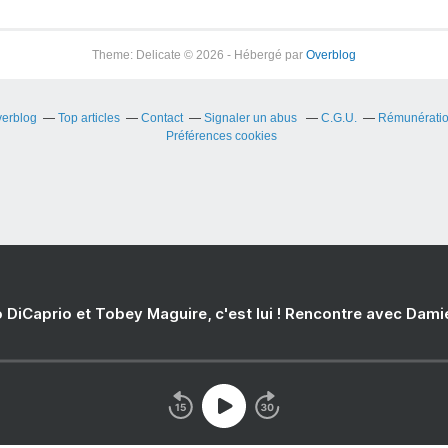
Theme: Delicate © 2026 - Hébergé par
Overblog
verblog
Top articles
Contact
Signaler un abus
C.G.U.
Rémunération
Préférences cookies
 DiCaprio et Tobey Maguire, c'est lui ! Rencontre avec Dam