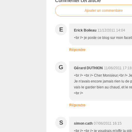
Commenter cet article
Ajouter un commentaire
E
Erick Boileau
11/12/2011 14:04
<br /> je poste ce blog sur mon faceb
Répondre
G
Gérard DUTHION
11/06/2011 17:18
<br /> <br /> Cher Monsieur,<br /> J
Je n'avais encore jamais rien lu de p
vais le garder bien au chaud, et le rel
<br />
Répondre
S
simon cath
07/06/2011 16:15
<br /> <br /> je voudrais m'offir la p