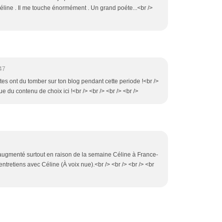
Céline . Il me touche énormément . Un grand poéte...<br />
47
tes ont du tomber sur ton blog pendant cette periode !<br />
ue du contenu de choix ici !<br /> <br /> <br /> <br />
e augmenté surtout en raison de la semaine Céline à France-
ntretiens avec Céline (À voix nue).<br /> <br /> <br /> <br